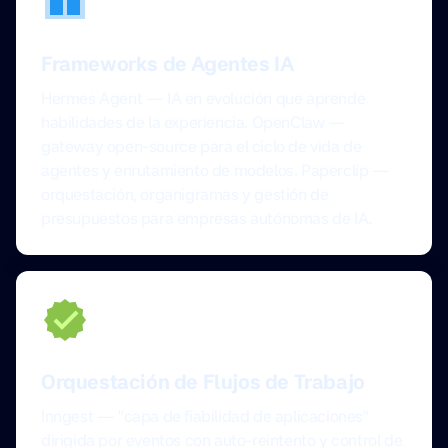
Frameworks de Agentes IA
Hermes Agent — IA en evolución que aprende
habilidades de la experiencia. OpenClaw —
gateway open-source para el ciclo de vida de
agentes y enrutamiento de modelos. Paperclip —
orquestación, organigramas y gestión de
presupuestos para empresas autónomas de IA.
Orquestación de Flujos de Trabajo
Inngest — "capa de fiabilidad de aplicaciones"
dirigida por eventos con auto-reintento y control de