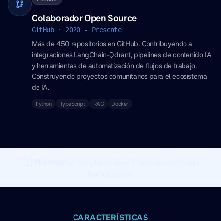
Colaborador Open Source
GitHub · 2020 - Presente
Más de 450 repositorios en GitHub. Contribuyendo a
integraciones LangChain-Qdrant, pipelines de contenido IA
y herramientas de automatización de flujos de trabajo.
Construyendo proyectos comunitarios para el ecosistema
de IA.
Python
TypeScript
RAG
Docker
Philosophy:
Simplicity, Best Practices and High
Performance
CARACTERÍSTICAS