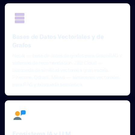
Bases de Datos Vectoriales y de
Grafos
Neo4j — base de datos de grafos para GraphRAG y
sistemas de recomendación. Zilliz Cloud —
búsqueda de similitud vectorial a gran escala.
Pinecone, Qdrant, Milvus — almacenes vectoriales
para RAG y búsqueda semántica.
Ecosistema IA y LLM