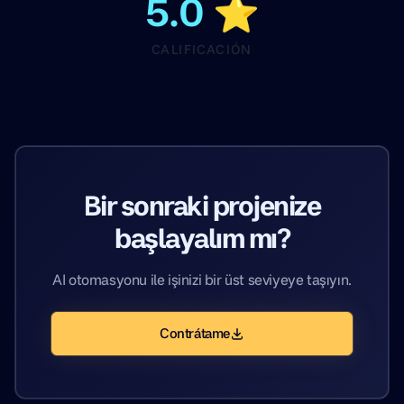
5.0 ⭐
CALIFICACIÓN
Bir sonraki projenize
başlayalım mı?
AI otomasyonu ile işinizi bir üst seviyeye taşıyın.
Contrátame