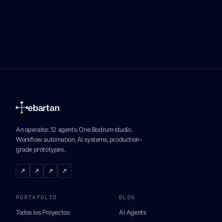
ebartan
An operator. 12 agents. One Bodrum studio.
Workflow automation, AI systems, production-
grade prototypes.
↗
↗
↗
↗
PORTAFOLIO
BLOG
Todos los Proyectos
AI Agents