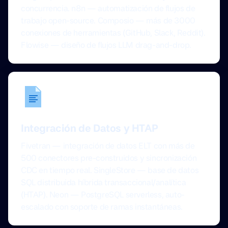
concurrencia. n8n — automatización de flujos de
trabajo open-source. Composio — más de 3000
conexiones de herramientas (GitHub, Slack, Reddit).
Flowise — diseño de flujos LLM drag-and-drop.
Integración de Datos y HTAP
Fivetran — integración de datos ELT con más de
500 conectores pre-construidos y sincronización
CDC en tiempo real. SingleStore — base de datos
SQL distribuida híbrida transaccional/analítica
(HTAP). Neon — PostgreSQL serverless, auto-
escalado con soporte de ramas instantáneas.