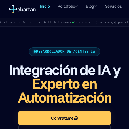
Inicio
Portafolio
Blog
Servicios
ebartan
Sistemleri & Kalıcı Bellek Uzmanı
Sistemler Çevrimiçi
Upwor
DESARROLLADOR DE AGENTES IA
Integración de IA y
Experto en
Automatización
Contrátame