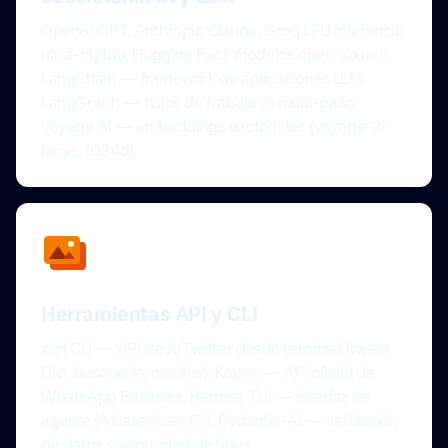
OpenAI GPT, Anthropic Claude, Groq LPU inferencia
ultra-rápida, Hugging Face modelos open-source.
LangChain — framework de aplicaciones LLM.
LangGraph — flujos de trabajo IA multi-paso.
Voyage AI — embeddings vectoriales (voyage-3-
large, 1024d).
Herramientas API y CLI
xurl CLI — API de X/Twitter desde terminal (tweet,
DM, búsqueda, medios). Kapso — API oficial de
WhatsApp Business. Hermes TUI — interfaz de
agente IA basada en CLI. Pydantic-AI — validación
de datos y seguridad de tipos.