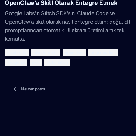
OpenClaw'a Skill Olarak Entegre Etmek
Google Labs'ın Stitch SDK'sını Claude Code ve
OpenClaw'a skill olarak nasıl entegre ettim: doğal dil
promptlarından otomatik UI ekranı üretimi artık tek
komutla.
stitch-sdk
claude-code
openclaw
ui-generation
ai-agents
skill
automation
Newer posts