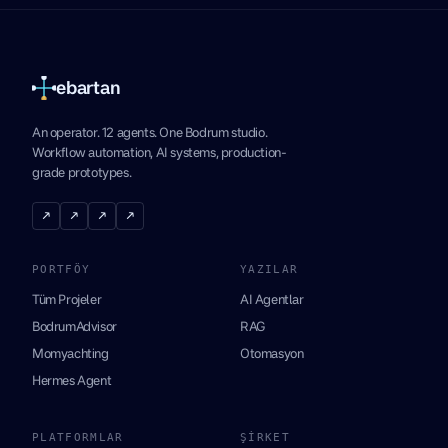
ebartan
An operator. 12 agents. One Bodrum studio.
Workflow automation, AI systems, production-
grade prototypes.
↗
↗
↗
↗
PORTFÖY
YAZILAR
Tüm Projeler
AI Agentlar
BodrumAdvisor
RAG
Momyachting
Otomasyon
Hermes Agent
PLATFORMLAR
ŞIRKET