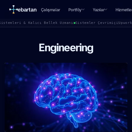
ebartan
Çalışmalar
Portföy
Yazılar
Hizmetle
Sistemleri & Kalıcı Bellek Uzmanı
Sistemler Çevrimiçi
Upwor
Engineering