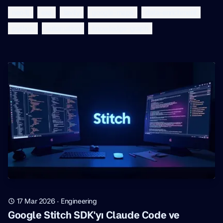
neo4j
exa
tavily
google-maps
data-enrichment
python
automation
knowledge-graph
17 Mar 2026
·
Engineering
Google Stitch SDK'yı Claude Code ve