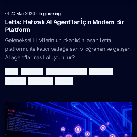
20 Mar 2026
·
Engineering
Letta: Hafızalı AI Agent'lar İçin Modern Bir
Platform
Geleneksel LLM'lerin unutkanlığını aşan Letta
platformu ile kalıcı belleğe sahip, öğrenen ve gelişen
AI agent'lar nasıl oluşturulur?
letta
ai-agents
persistent-memory
stateful-ai
memgpt
typescript
python