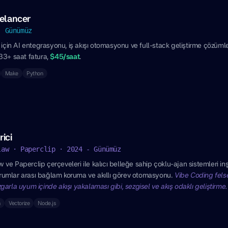
elancer
- Günümüz
 için AI entegrasyonu, iş akışı otomasyonu ve full-stack geliştirme çözümle
33+ saat fatura,
$45/saat
.
Make
Python
rici
law · Paperclip · 2024 - Günümüz
e Paperclip çerçeveleri ile kalıcı belleğe sahip çoklu-ajan sistemleri i
turumlar arası bağlam koruma ve akıllı görev otomasyonu.
Vibe Coding felsef
arla uyum içinde akışı yakalaması gibi, sezgisel ve akış odaklı geliştirme.
h
Vectorize
Node.js