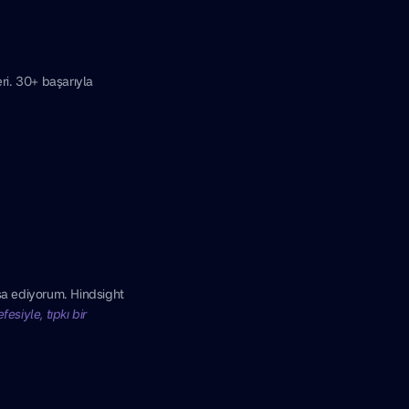
ri. 30+ başarıyla
nşa ediyorum. Hindsight
esiyle, tıpkı bir