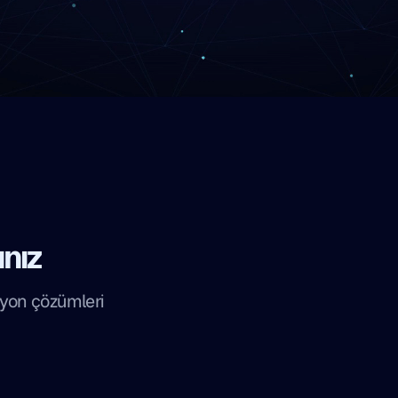
nız
syon çözümleri