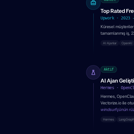
Top Rated Fre
Upwork · 2023 
Küresel müşteriler
tamamlanmış iş, 2
AI Ajanlar
OpenAI
Aktif
AI Ajan Gelişti
Hermes · OpenC
Hermes, OpenClaw v
Vectorize.io ile o
windsurfçünün rüzg
Hermes
LangGrap