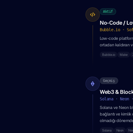
Aktif
No-Code / Low
Bubble.io · So
Low-code platform
ortadan kaldıran ve
Bubble.io
Make
Geçmiş
Web3 & Blockc
Solana · Neon 
Solana ve Neon blo
bağlantı ve kimlik
olmadığı dönemde 
Solana
Neon
Nex