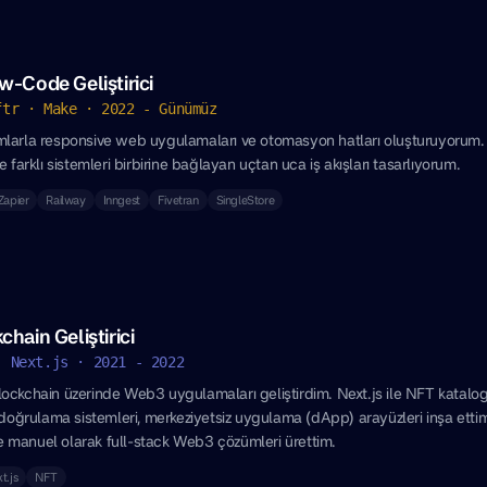
-Code Geliştirici
ftr · Make · 2022 - Günümüz
larla responsive web uygulamaları ve otomasyon hatları oluşturuyorum. 
 farklı sistemleri birbirine bağlayan uçtan uca iş akışları tasarlıyorum.
Zapier
Railway
Inngest
Fivetran
SingleStore
hain Geliştirici
· Next.js · 2021 - 2022
ckchain üzerinde Web3 uygulamaları geliştirdim. Next.js ile NFT katalog 
 doğrulama sistemleri, merkeziyetsiz uygulama (dApp) arayüzleri inşa etti
manuel olarak full-stack Web3 çözümleri ürettim.
t.js
NFT