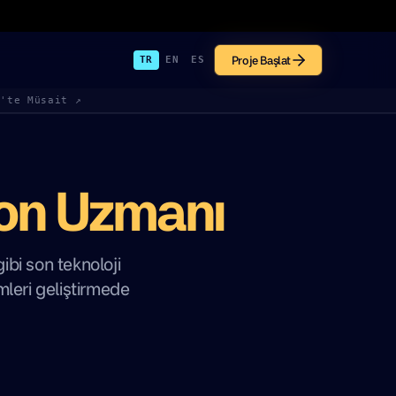
Proje Başlat
TR
EN
ES
k'te Müsait ↗
on Uzmanı
bi son teknoloji
mleri geliştirmede