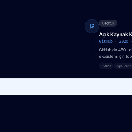
Geçmiş
Açık Kaynak K
GitHub · 2020 
GitHub'da 450+ dep
ekosistemi için top
Python
TypeScript