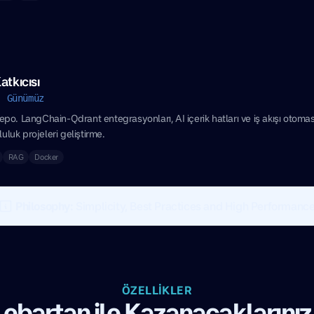
atkıcısı
- Günümüz
o. LangChain-Qdrant entegrasyonları, AI içerik hatları ve iş akışı otomas
luluk projeleri geliştirme.
RAG
Docker
Philosophy:
Simplicity, Best Practices and High Performanc
ÖZELLIKLER
ebartan ile Kazanacaklarınız