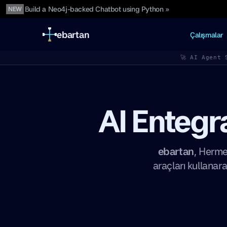
Build a Neo4j-backed Chatbot using Python »
NEW
ebartan
Çalışmalar
🚀 AI Agent 
AI Enteg
ebartan
, Herme
araçları kullanar