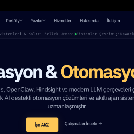
Portföy
Yazılar
Hizmetler
Hakkımda
İletişim
Sistemleri & Kalıcı Bellek Uzmanı
Sistemler Çevrimiçi
Upwor
rasyon &
Otomasy
s, OpenClaw, Hindsight ve modern LLM çerçeveleri gi
ak AI destekli otomasyon çözümleri ve akıllı ajan siste
uzmanlaşmıştır.
Çalışmaları İncele →
İşe Al