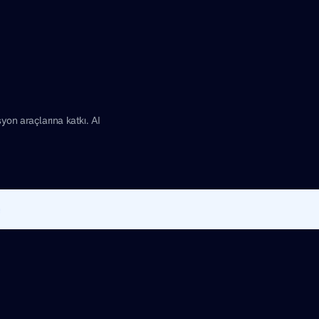
yon araçlarına katkı. AI
e