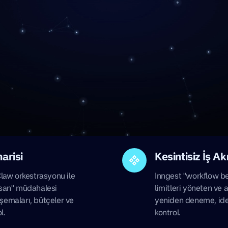
arisi
Kesintisiz İş Ak
aw orkestrasyonu ile
Inngest "workflow be
insan" müdahalesi
limitleri yöneten ve
 şemaları, bütçeler ve
yeniden deneme, id
l.
kontrol.