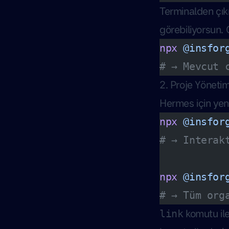
Terminalden çı
görebiliyorsun. 
npx
 @insfor
# → Mevcut 
2. Proje Yönetim
Hermes için yeni
npx
 @insfor
# → Interak
npx
 @insfor
# → Tüm org
komutu ile
link