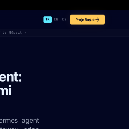
Proje Başlat
TR
EN
ES
k'te Müsait ↗
ent:
mi
Hermes agent