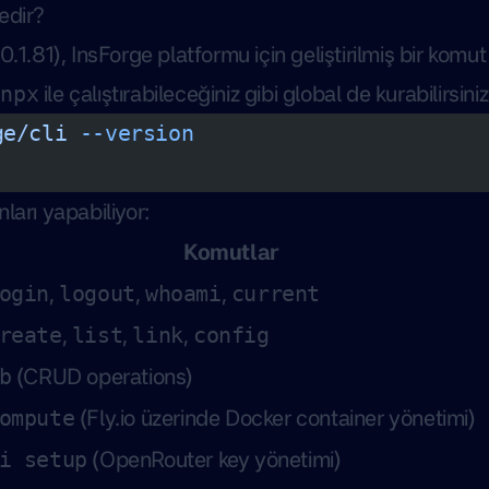
edir?
0.1.81), InsForge platformu için geliştirilmiş bir komut s
n
ile çalıştırabileceğiniz gibi global de kurabilirsiniz
npx
ge/cli
 --version
ları yapabiliyor:
Komutlar
,
,
,
ogin
logout
whoami
current
,
,
,
reate
list
link
config
(CRUD operations)
b
(Fly.io üzerinde Docker container yönetimi)
ompute
(OpenRouter key yönetimi)
i setup