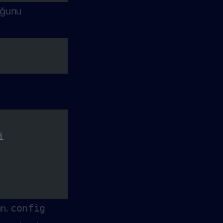
uğunu
i
un.
config