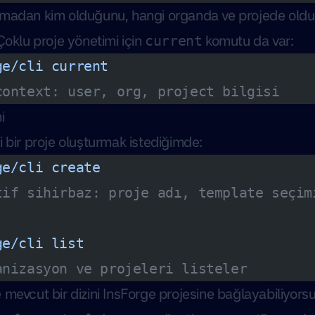
kmadan kim olduğunu, hangi organda ve projede old
Çoklu proje yönetimi için
komutu da var:
current
ge/cli
 current
context: user, org, project bilgisi
i
 bir proje oluşturmak istediğimde:
ge/cli
 create
tif sihirbaz: proje adı, template seçim
ge/cli
 list
anizasyon ve projeleri listeler
 mevcut bir dizini InsForge projesine bağlayabiliyors