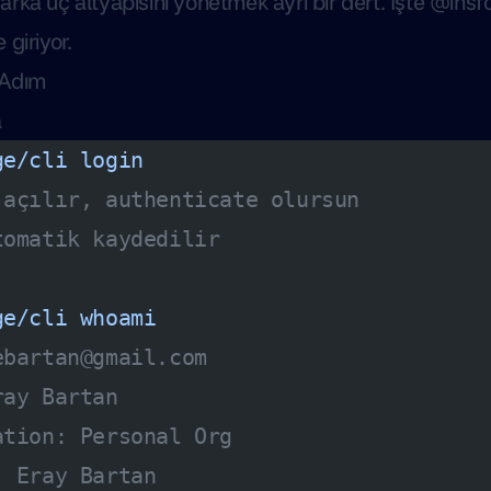
rka uç altyapısını yönetmek ayrı bir dert. İşte @insf
giriyor.
 Adım
a
ge/cli
 login
 açılır, authenticate olursun
tomatik kaydedilir
ge/cli
 whoami
ebartan@gmail.com
ray Bartan
ation: Personal Org
: Eray Bartan