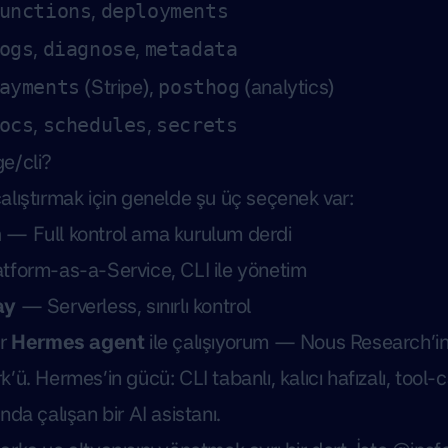
,
unctions
deployments
,
,
ogs
diagnose
metadata
(Stripe),
(analytics)
ayments
posthog
,
,
ocs
schedules
secrets
e/cli?
lıştırmak için genelde şu üç seçenek var:
n
— Full kontrol ama kurulum derdi
form-as-a-Service, CLI ile yönetim
ay
— Serverless, sınırlı kontrol
ir
Hermes agent
ile çalışıyorum — Nous Research’in
ü. Hermes’in gücü: CLI tabanlı, kalıcı hafızalı, tool-c
da çalışan bir AI asistanı.