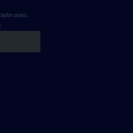
atırı aracı.
: