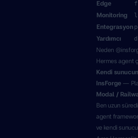
Edge
f
Monitoring
l
Entegrasyon
p
Yardımcı
d
Neden @insforg
Hermes agent ça
Kendi sunucu
InsForge
— Plat
Modal / Railw
Ben uzun süred
agent framework’
ve kendi sunucun