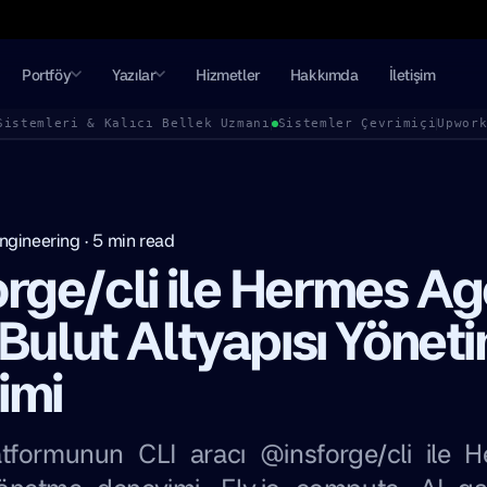
Portföy
Yazılar
Hizmetler
Hakkımda
İletişim
Sistemleri & Kalıcı Bellek Uzmanı
Sistemler Çevrimiçi
Upwor
ngineering
·
5
min read
rge/cli ile Hermes Ag
 Bulut Altyapısı Yöneti
imi
atformunun CLI aracı @insforge/cli ile 