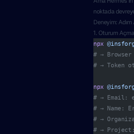
Ama Hermes’in a
noktada devreye 
Deneyim: Adım
1. Oturum Açm
npx
 @insfor
# → Browser
# → Token o
npx
 @insfor
# → Email: 
# → Name: E
# → Organiz
# → Project