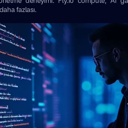
 yönetme deneyimi. Fly.io compute, AI g
daha fazlası.