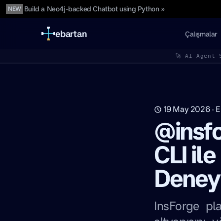
Build a Neo4j-backed Chatbot using Python »
NEW
ebartan
Çalışmalar
🚀 AI Agent 
19 May 2026
·
E
@insfo
CLI ile
Deney
InsForge pl