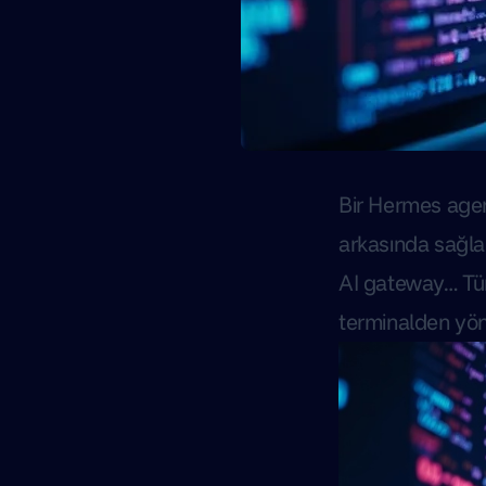
Bir Hermes agent
arkasında sağl
AI gateway… Tüm
terminalden yön