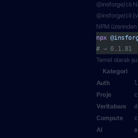
@insforge/cli N
@insforge/cli
(v
NPM üzerinde
npx
 @insfor
# → 0.1.81
Temel olarak şun
Kategori
Auth
l
Proje
c
Veritabanı
d
Compute
c
AI
a