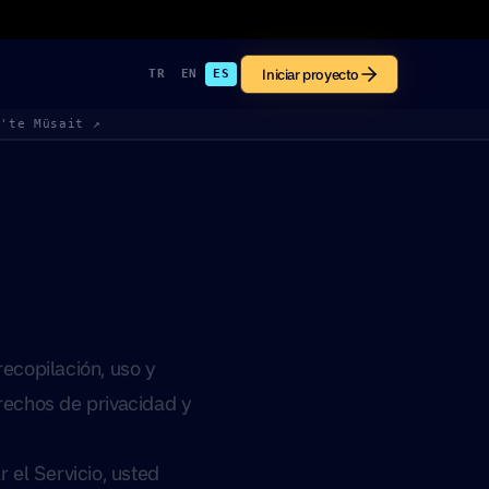
Iniciar proyecto
TR
EN
ES
k'te Müsait ↗
recopilación, uso y
erechos de privacidad y
r el Servicio, usted