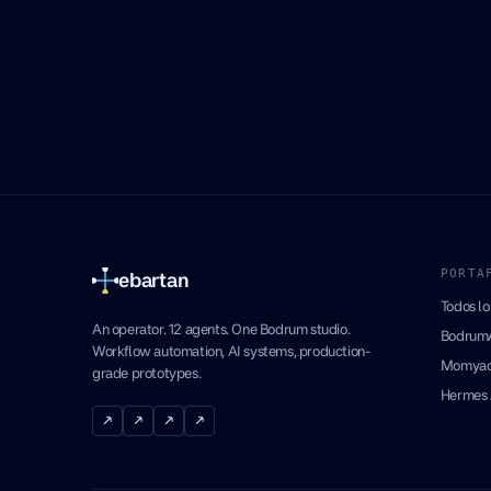
PORTA
ebartan
Todos lo
An operator. 12 agents. One Bodrum studio.
BodrumA
Workflow automation, AI systems, production-
Momyac
grade prototypes.
Hermes
↗
↗
↗
↗