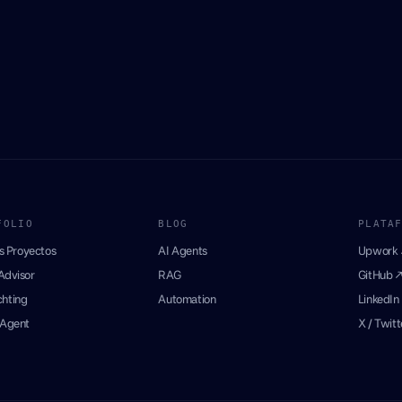
FOLIO
BLOG
PLATA
s Proyectos
AI Agents
Upwork 
dvisor
RAG
GitHub 
hting
Automation
LinkedIn
 Agent
X / Twitt