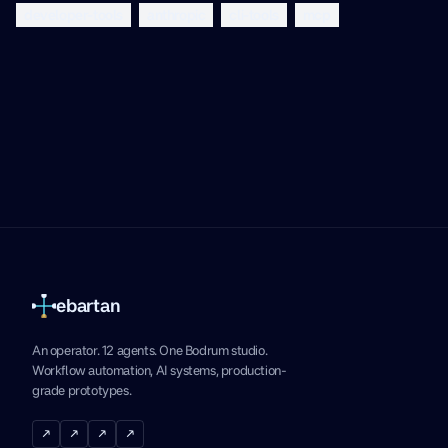
developer-tools
anthropic
cli-tools
mcp
ebartan
An operator. 12 agents. One Bodrum studio.
Workflow automation, AI systems, production-
grade prototypes.
↗
↗
↗
↗