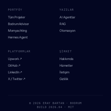
PORTFÖY
YAZILAR
Tüm Projeler
AI Agentlar
BodrumAdvisor
RAG
Momyachting
Otomasyon
Hermes Agent
PLATFORMLAR
ŞIRKET
Upwork ↗
Hakkımda
GitHub ↗
Hizmetler
LinkedIn ↗
İletişim
X / Twitter ↗
Gizlilik
© 2026 ERAY BARTAN · BODRUM
BUILD 2026.04 · MIT