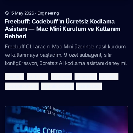
15 May 2026
·
Engineering
Freebuff: Codebuff'ın Ücretsiz Kodlama
Asistanı — Mac Mini Kurulum ve Kullanım
Rehberi
Freebuff CLI aracını Mac Mini üzerinde nasıl kurdum
ve kullanmaya başladım. 9 özel subagent, sıfır
konfigürasyon, ücretsiz AI kodlama asistanı deneyimi.
freebuff
codebuff
mac-mini
ai-coding
cli-tools
ai-development
agentic-coding
self-hosted