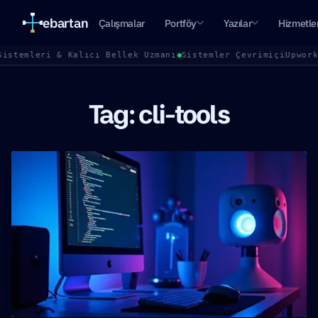
ebartan
Çalışmalar
Portföy
Yazılar
Hizmetle
Sistemleri & Kalıcı Bellek Uzmanı
Sistemler Çevrimiçi
Upwor
Tag: cli-tools