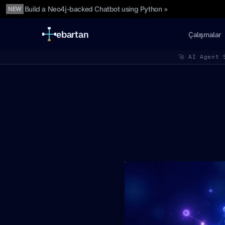
Build a Neo4j-backed Chatbot using Python »
NEW
ebartan
Çalışmalar
🚀 AI Agent 