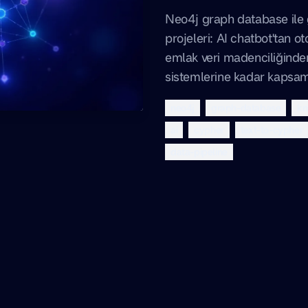
Neo4j graph database ile g
projeleri: AI chatbot'tan o
emlak veri madenciliğind
sistemlerine kadar kapsaml
neo4j
graph-database
kn
ai
cypher
text-to-cypher
data-pipeline