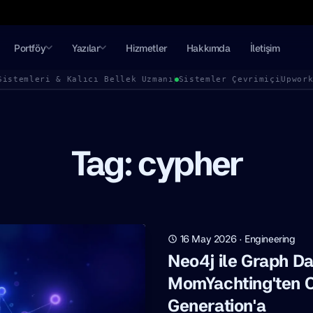
Portföy
Yazılar
Hizmetler
Hakkımda
İletişim
Sistemleri & Kalıcı Bellek Uzmanı
Sistemler Çevrimiçi
Upwor
Tag: cypher
16 May 2026
·
Engineering
Neo4j ile Graph Da
MomYachting'ten 
Generation'a