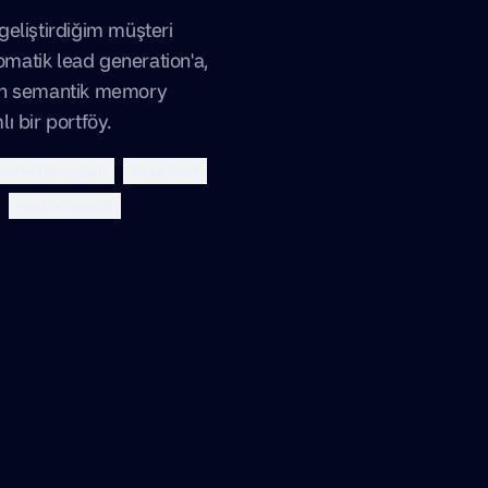
eliştirdiğim müşteri
tomatik lead generation'a,
en semantik memory
ı bir portföy.
owledge-graph
langchain
vector-search