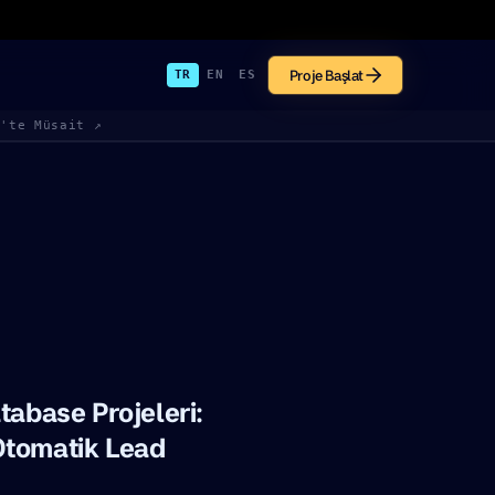
Proje Başlat
TR
EN
ES
k'te Müsait ↗
tabase Projeleri:
Otomatik Lead