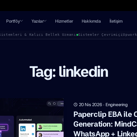
Portföy
Yazılar
Hizmetler
Hakkımda
İletişim
Sistemleri & Kalıcı Bellek Uzmanı
Sistemler Çevrimiçi
Upwor
Tag: linkedin
20 Nis 2026
·
Engineering
Paperclip EBA ile
Generation: MindC
WhatsApp + Linke