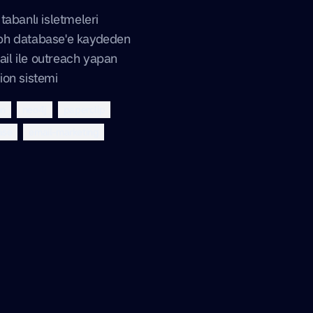
tabanlı isletmeleri
ph database'e kaydeden
il ile outreach yapan
ion sistemi
on
neo4j
paperclip
ase
email-marketing