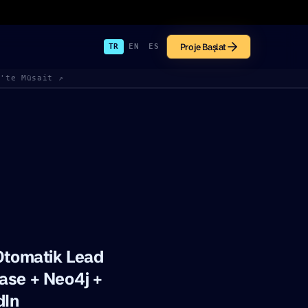
Proje Başlat
TR
EN
ES
k'te Müsait ↗
 Otomatik Lead
ase + Neo4j +
dIn