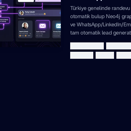
Türkiye genelinde randevu 
otomatik bulup Neo4j gra
ve WhatsApp/LinkedIn/Ema
tam otomatik lead generat
lead-generation
ai-automati
whatsapp
linkedin
mindc