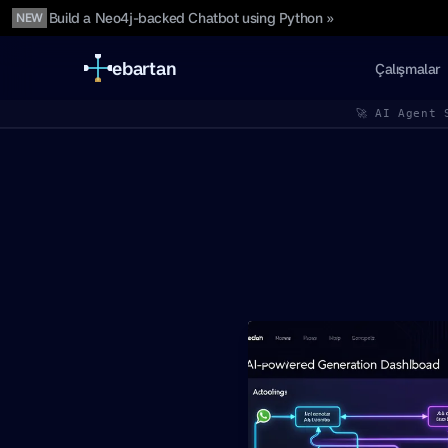
Build a Neo4j-backed Chatbot using Python »
NEW
ebartan
Çalışmalar
🚀 AI Agent 