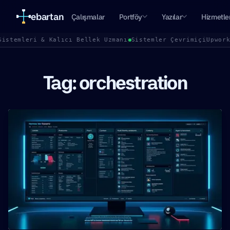
ebartan
Çalışmalar
Portföy
Yazılar
Hizmetle
Sistemleri & Kalıcı Bellek Uzmanı
Sistemler Çevrimiçi
Upwor
Tag: orchestration