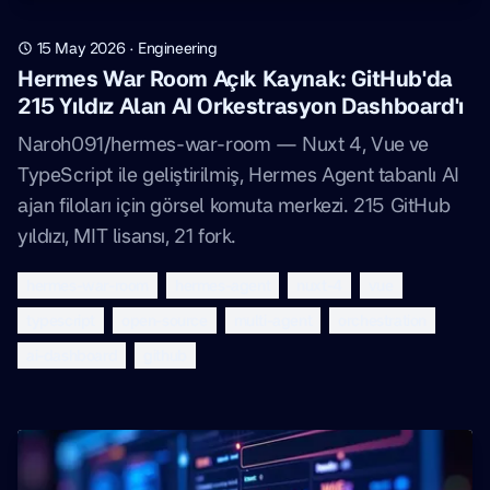
15 May 2026
·
Engineering
Hermes War Room Açık Kaynak: GitHub'da
215 Yıldız Alan AI Orkestrasyon Dashboard'ı
Naroh091/hermes-war-room — Nuxt 4, Vue ve
TypeScript ile geliştirilmiş, Hermes Agent tabanlı AI
ajan filoları için görsel komuta merkezi. 215 GitHub
yıldızı, MIT lisansı, 21 fork.
hermes-war-room
hermes-agent
nuxt-4
vue
typescript
open-source
multi-agent
orchestration
ai-dashboard
github