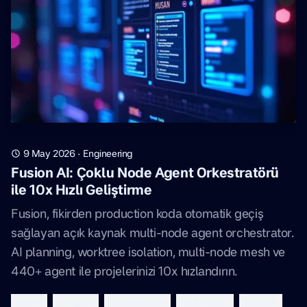
9 May 2026
·
Engineering
Fusion AI: Çoklu Node Agent Orkestratörü
ile 10x Hızlı Geliştirme
Fusion, fikirden production koda otomatik geçiş
sağlayan açık kaynak multi-node agent orchestrator.
AI planning, worktree isolation, multi-node mesh ve
440+ agent ile projelerinizi 10x hızlandırın.
fusion
ai-agent
orchestration
task-board
kanban