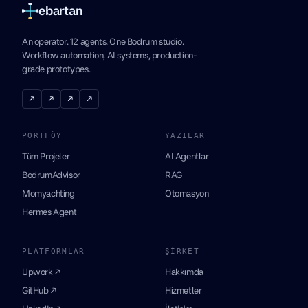
ebartan
An operator. 12 agents. One Bodrum studio.
Workflow automation, AI systems, production-
grade prototypes.
↗
↗
↗
↗
PORTFÖY
YAZILAR
Tüm Projeler
AI Agentlar
BodrumAdvisor
RAG
Momyachting
Otomasyon
Hermes Agent
PLATFORMLAR
ŞIRKET
Upwork ↗
Hakkımda
GitHub ↗
Hizmetler