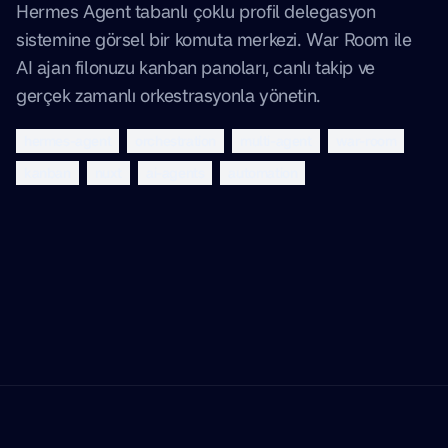
Hermes Agent tabanlı çoklu profil delegasyon
sistemine görsel bir komuta merkezi. War Room ile
AI ajan filonuzu kanban panoları, canlı takip ve
gerçek zamanlı orkestrasyonla yönetin.
hermes-agent
orchestration
multi-agent
war-room
kanban
nuxt
ai-agents
automation