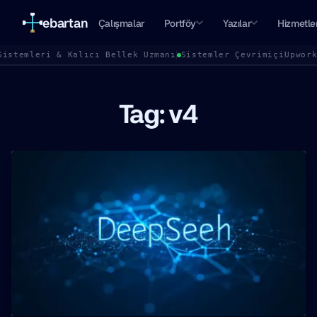
ebartan
Çalışmalar
Portföy
Yazılar
Hizmetle
Sistemleri & Kalıcı Bellek Uzmanı
Sistemler Çevrimiçi
Upwor
Tag: v4