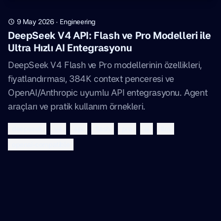
9 May 2026
·
Engineering
DeepSeek V4 API: Flash ve Pro Modelleri ile
Ultra Hızlı AI Entegrasyonu
DeepSeek V4 Flash ve Pro modellerinin özellikleri,
fiyatlandırması, 384K context penceresi ve
OpenAI/Anthropic uyumlu API entegrasyonu. Agent
araçları ve pratik kullanım örnekleri.
deepseek
v4
api
flash
pro
ai
llm
openai-compatible