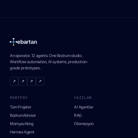
ebartan
An operator. 12 agents. One Bodrum studio.
Workflow automation, AI systems, production-
grade prototypes.
↗
↗
↗
↗
PORTFÖY
YAZILAR
Tüm Projeler
AI Agentlar
BodrumAdvisor
RAG
Momyachting
Otomasyon
Hermes Agent