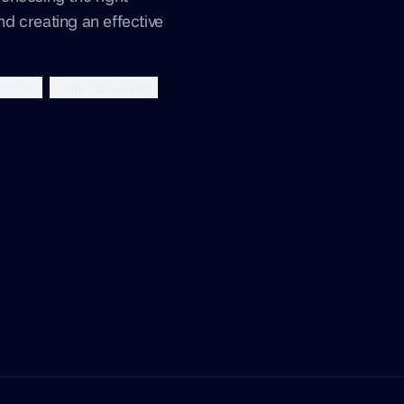
d creating an effective
ication
technical-writing