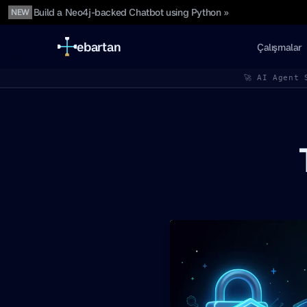
Build a Neo4j-backed Chatbot using Python »
NEW
ebartan
Çalışmalar
🚀 AI Agent 