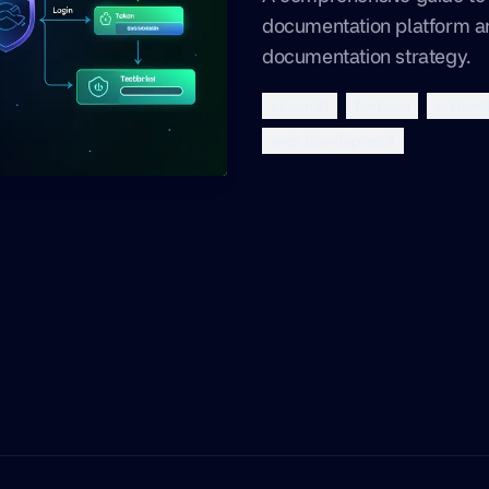
documentation platform an
documentation strategy.
streamlit
firebase
authent
web development