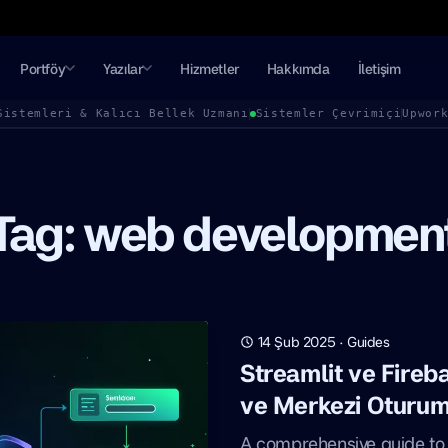
Portföy
Yazılar
Hizmetler
Hakkımda
İletişim
Sistemleri & Kalıcı Bellek Uzmanı
Sistemler Çevrimiçi
Upwor
Tag: web developmen
14 Şub 2025
·
Guides
Streamlit ve Fireb
ve Merkezi Oturum
A comprehensive guide to 