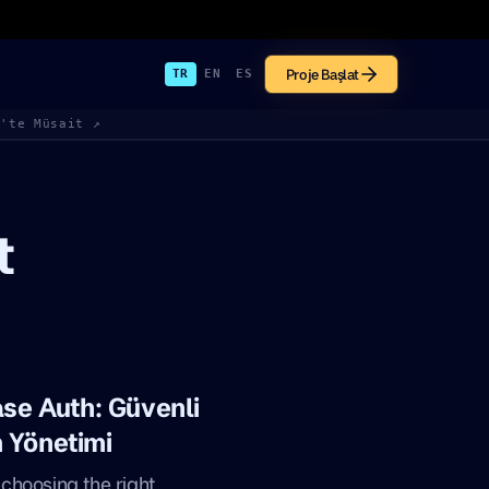
Proje Başlat
TR
EN
ES
k'te Müsait ↗
t
ase Auth: Güvenli
 Yönetimi
choosing the right