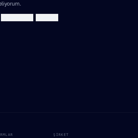
celiyorum.
iş otomasyonu
ai asistan
ORMLAR
ŞIRKET