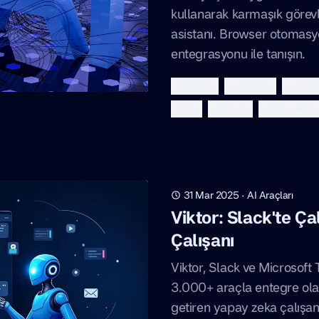
kullanarak karmaşık görevl
asistanı. Browser otomas
entegrasyonu ile tanışın.
autoglm
autoclaw
ai asis
mcp
zhipu ai
yapay zeka
31 Mar 2025
·
AI Araçları
Viktor: Slack'te Ç
Çalışanı
Viktor, Slack ve Microsoft
3.000+ araçla entegre olar
getiren yapay zeka çalışa