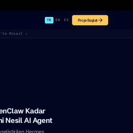
Proje Başlat
TR
EN
ES
k'te Müsait ↗
enClaw Kadar
i Nesil AI Agent
geliştirilen Hermes