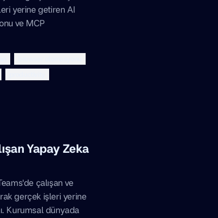
eri yerine getiren AI
yonu ve MCP
tan
browser otomasyonu
productivity
alışan Yapay Zeka
 Teams'de çalışan ve
ak gerçek işleri yerine
nı. Kurumsal dünyada