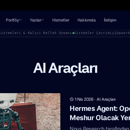
Portföy
Yazılar
Hizmetler
Hakkımda
İletişim
Sistemleri & Kalıcı Bellek Uzmanı
Sistemler Çevrimiçi
Upwor
AI Araçları
1 Nis 2026
·
AI Araçları
Hermes Agent: Op
Meshur Olacak Yen
Nous Research tarafından 