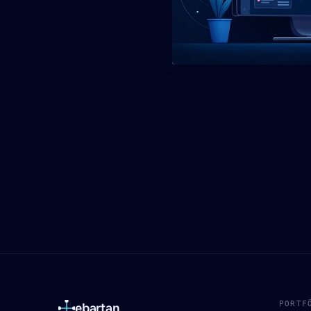
PORTF
ebartan