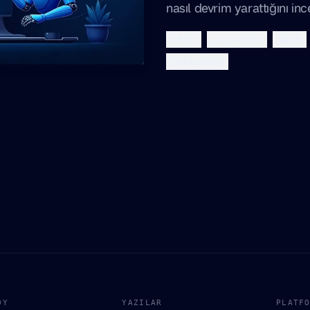
nasıl devrim yarattığını in
viktor
ai coworker
slack
productivity
ÖY
YAZILAR
PLATF