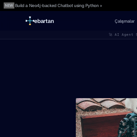
Build a Neo4j-backed Chatbot using Python »
NEW
ebartan
Çalışmalar
🚀 AI Agent 