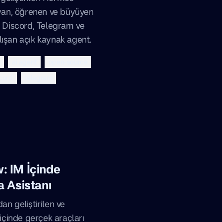
an, öğrenen ve büyüyen
I, Discord, Telegram ve
lışan açık kaynak agent.
h
ai agent
open-source
cord
telegram
 IM İçinde
 Asistanı
an geliştirilen ve
çinde gerçek araçları