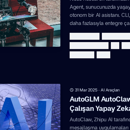
Agent, sunucunuzda yaşay
otonom bir AI asistanı. CL
daha fazlasıyla entegre ça
hermes-agent
nous-researc
autonomous-agent
cli
dis
automation
skills
31 Mar 2025
·
AI Araçları
AutoGLM AutoClaw:
Çalışan Yapay Zeka
AutoClaw, Zhipu AI tarafınd
mesajlaşma uygulamaları i