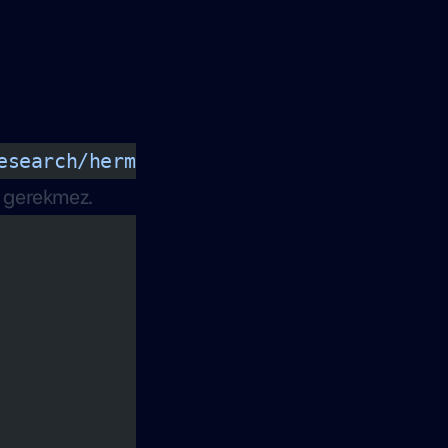
esearch/hermes-agent/main/scripts/inst
k gerekmez.