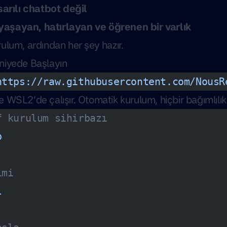
sarılı chatbot değil
şayan, hatırlayan ve öğrenen bir varlık
ulum, ardından her şey hazır.
niyede Başlayın
https://raw.githubusercontent.com/NousR
 WSL2’de çalışır. Otomatik kurulum, hiçbir bağımlılı
f kurulum sihirbazı
p
imi
l