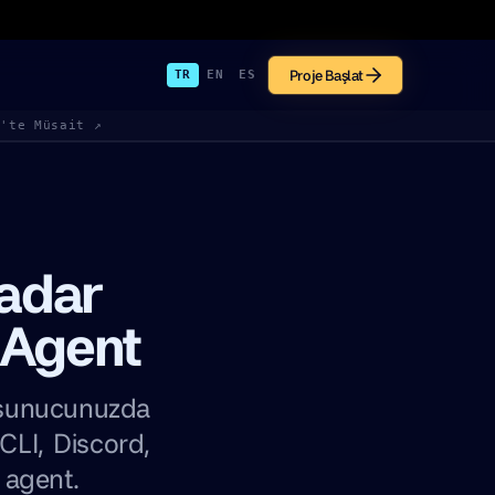
Proje Başlat
TR
EN
ES
k'te Müsait ↗
adar
 Agent
 sunucunuzda
CLI, Discord,
 agent.