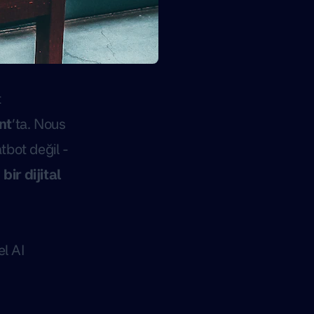
t
nt
’ta. Nous
tbot değil -
r dijital
el AI