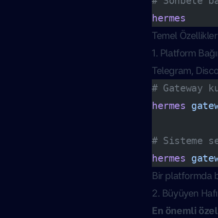
# Sohbete b
hermes
Temel Özellikler
1. Platform Bağı
Telegram, Disco
# Gateway k
hermes
 gate
# Sisteme s
hermes
 gate
Bir platformda 
2. Büyüyen Haf
En önemli özel