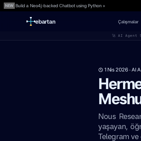
Build a Neo4j-backed Chatbot using Python »
NEW
ebartan
Çalışmalar
🚀 AI Agent 
1 Nis 2026
·
AI A
Herme
Meshur
Nous Resear
yaşayan, öğr
Telegram ve 