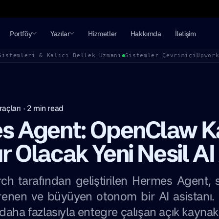
Portföy
Yazılar
Hizmetler
Hakkımda
İletişim
Sistemleri & Kalıcı Bellek Uzmanı
Sistemler Çevrimiçi
Upwor
raçları
·
2
min read
s Agent: OpenClaw K
 Olacak Yeni Nesil AI
ch tarafından geliştirilen Hermes Agent,
enen ve büyüyen otonom bir AI asistanı. 
daha fazlasıyla entegre çalışan açık kaynak