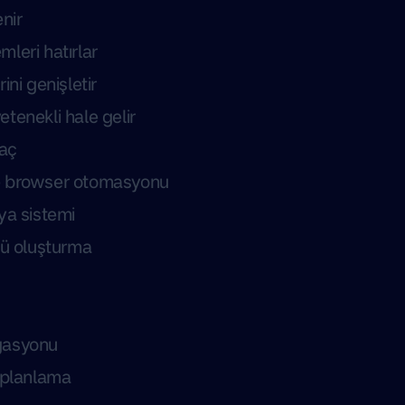
enir
leri hatırlar
ini genişletir
tenekli hale gelir
raç
e browser otomasyonu
ya sistemi
tü oluşturma
gasyonu
 planlama