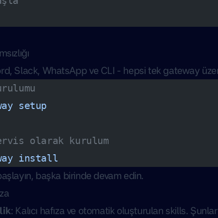
aşla
msızlığı
rd, Slack, WhatsApp ve CLI - hepsi tek gateway üze
urulumu
way
 setup
ervis olarak kurulum
way
 install
başlayın, başka birinde devam edin.
ıza
lik
: Kalıcı hafıza ve otomatik oluşturulan skills. Şunlar