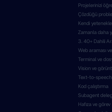
Projelerinizi öğr
Çözdüğü problem
Kendi yetenekler
Zamanla daha ye
3. 40+ Dahili A
Web araması v
Terminal ve dos
Vision ve görün
Text-to-speech
Kod çalıştırma
Subagent dele
Hafıza ve görev