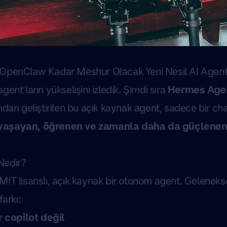
OpenClaw Kadar Meshur Olacak Yeni Nesil AI Agen
ent’ların yükselişini izledik. Şimdi sıra
Hermes Age
dan geliştirilen bu açık kaynak agent, sadece bir cha
aşayan, öğrenen ve zamanla daha da güçlenen bi
Nedir?
 MIT lisanslı, açık kaynak bir otonom agent. Geleneks
farkı:
r copilot değil