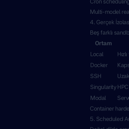
Cron schedulin
Multi-model re
4. Gerçek İzola
Beş farklı sand
Ortam
Local
Hızlı
Docker
Kaps
SSH
Uzak
Singularity
HPC 
Modal
Serv
Container harde
5. Scheduled A