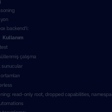
g
asoning
syon
box backend’i:
Kullanım
 test
üllenmiş çalışma
 sunucular
ortamları
erless
ning: read-only root, dropped capabilities, namespac
utomations