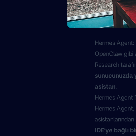
Hermes Agent: 
OpenClaw gibi ag
Research tarafın
sunucunuzda y
asistan
.
Hermes Agent 
Hermes Agent
,
asistanlarından 
IDE’ye bağlı bi