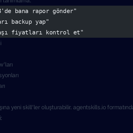
n tanımlama:
8'de bana rapor gönder"
arı backup yap"
aşı fiyatları kontrol et"
i
’ları
yonları
rı
na yeni skill’ler oluşturabilir.
agentskills.io
formatında 
: