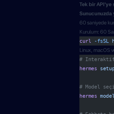
Tek bir API’ye 
Sunucunuzda ya
60 saniyede kur
Kurulum: 60 Sa
curl
 -fsSL
 
Linux, macOS ve
# Interakti
hermes
 setu
# Model seç
hermes
 mode