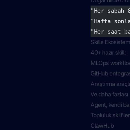
Doğal dilde cro
"Her sabah 
"Hafta sonl
"Her saat b
Skills Ekosistem
40+ hazır skill:
MLOps workflow
GitHub entegras
Araştırma araçla
Ve daha fazlası
Agent, kendi başı
Topluluk skill’leri
ClawHub