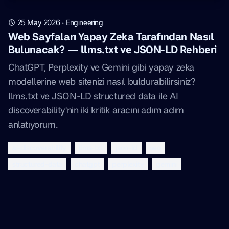
25 May 2026
·
Engineering
Web Sayfaları Yapay Zeka Tarafından Nasıl
Bulunacak? — llms.txt ve JSON-LD Rehberi
ChatGPT, Perplexity ve Gemini gibi yapay zeka
modellerine web sitenizi nasıl buldurabilirsiniz?
llms.txt ve JSON-LD structured data ile AI
discoverability'nin iki kritik aracını adım adım
anlatıyorum.
ai-discoverability
llms-txt
json-ld
seo
structured-data
chatgpt
perplexity
gemini