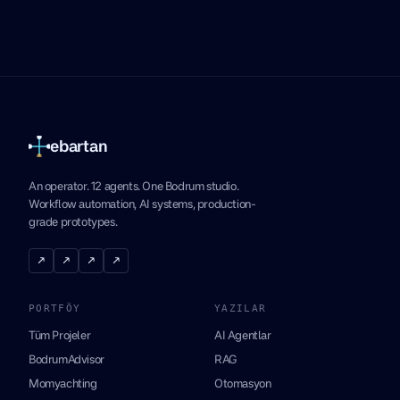
ebartan
An operator. 12 agents. One Bodrum studio.
Workflow automation, AI systems, production-
grade prototypes.
↗
↗
↗
↗
PORTFÖY
YAZILAR
Tüm Projeler
AI Agentlar
BodrumAdvisor
RAG
Momyachting
Otomasyon