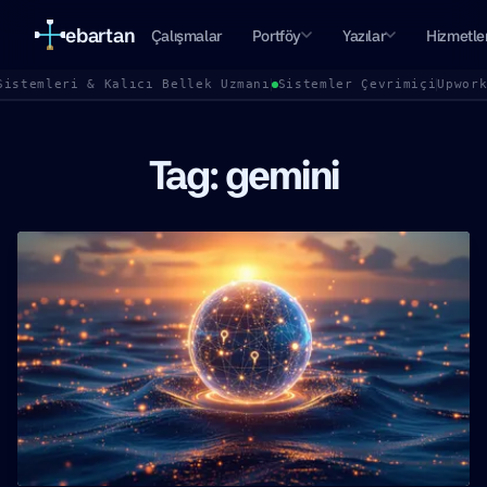
ebartan
Çalışmalar
Portföy
Yazılar
Hizmetle
Sistemleri & Kalıcı Bellek Uzmanı
Sistemler Çevrimiçi
Upwor
Tag: gemini