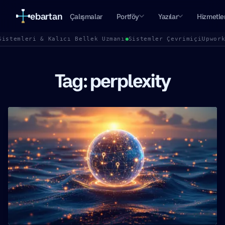
ebartan
Çalışmalar
Portföy
Yazılar
Hizmetle
Sistemleri & Kalıcı Bellek Uzmanı
Sistemler Çevrimiçi
Upwor
Tag: perplexity