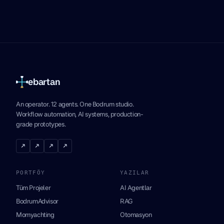
ebartan
An operator. 12 agents. One Bodrum studio.
Workflow automation, AI systems, production-
grade prototypes.
↗
↗
↗
↗
PORTFÖY
YAZILAR
Tüm Projeler
AI Agentlar
BodrumAdvisor
RAG
Momyachting
Otomasyon