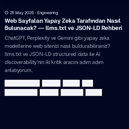
25 May 2026
·
Engineering
Web Sayfaları Yapay Zeka Tarafından Nasıl
Bulunacak? — llms.txt ve JSON-LD Rehberi
ChatGPT, Perplexity ve Gemini gibi yapay zeka
modellerine web sitenizi nasıl buldurabilirsiniz?
llms.txt ve JSON-LD structured data ile AI
discoverability'nin iki kritik aracını adım adım
anlatıyorum.
ai-discoverability
llms-txt
json-ld
seo
structured-data
chatgpt
perplexity
gemini