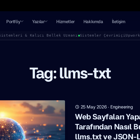
Portföy
Yazılar
Hizmetler
Hakkımda
İletişim
Sistemleri & Kalıcı Bellek Uzmanı
Sistemler Çevrimiçi
Upwor
Tag: llms-txt
25 May 2026
·
Engineering
Web Sayfaları Yap
Tarafından Nasıl 
llms.txt ve JSON-