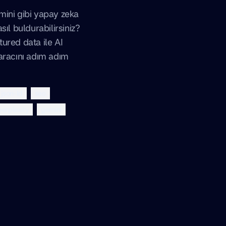
mini gibi yapay zeka
sıl buldurabilirsiniz?
ured data ile AI
k aracını adım adım
json-ld
seo
perplexity
gemini