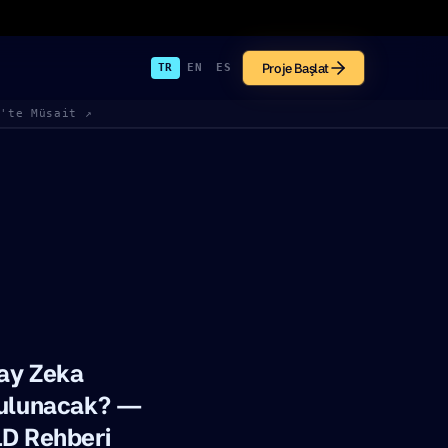
Proje Başlat
TR
EN
ES
k'te Müsait ↗
ay Zeka
Bulunacak? —
LD Rehberi