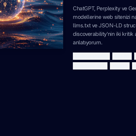
ChatGPT, Perplexity ve Ge
modellerine web sitenizi na
llms.txt ve JSON-LD struct
discoverability'nin iki kriti
anlatıyorum.
ai-discoverability
llms-txt
structured-data
chatgpt