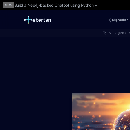
Build a Neo4j-backed Chatbot using Python »
NEW
ebartan
Çalışmalar
🚀 AI Agent 