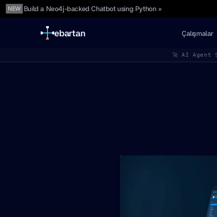
Build a Neo4j-backed Chatbot using Python »
NEW
ebartan
Çalışmalar
🚀 AI Agent 