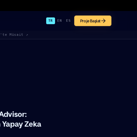
Proje Başlat
TR
EN
ES
k'te Müsait ↗
Advisor:
n Yapay Zeka