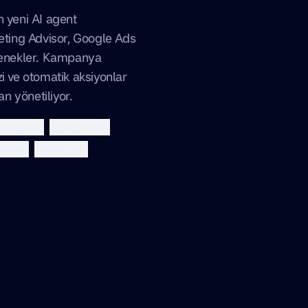
n yeni AI agent
keting Advisor, Google Ads
etenekler. Kampanya
i ve otomatik aksiyonlar
an yönetiliyor.
ai-agent
google-ads
keting
agentic-ai