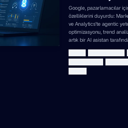
Google, pazarlamacılar içi
özelliklerini duyurdu: Mar
ve Analytics'te agentic y
optimizasyonu, trend analiz
artık bir AI asistan tarafınd
google
marketing-advisor
google-analytics
digital-mar
chrome