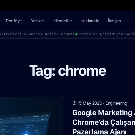
Portföy
Yazılar
Hizmetler
Hakkımda
İletişim
Sistemleri & Kalıcı Bellek Uzmanı
Sistemler Çevrimiçi
Upwor
Tag: chrome
15 May 2026
·
Engineering
Google Marketing 
Chrome'da Çalışa
Pazarlama Ajanı