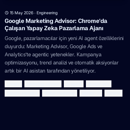
15 May 2026
·
Engineering
Google Marketing Advisor: Chrome'da
Çalışan Yapay Zeka Pazarlama Ajanı
Google, pazarlamacılar için yeni AI agent özelliklerini
duyurdu: Marketing Advisor, Google Ads ve
Analytics'te agentic yetenekler. Kampanya
optimizasyonu, trend analizi ve otomatik aksiyonlar
artık bir AI asistan tarafından yönetiliyor.
google
marketing-advisor
ai-agent
google-ads
google-analytics
digital-marketing
agentic-ai
chrome