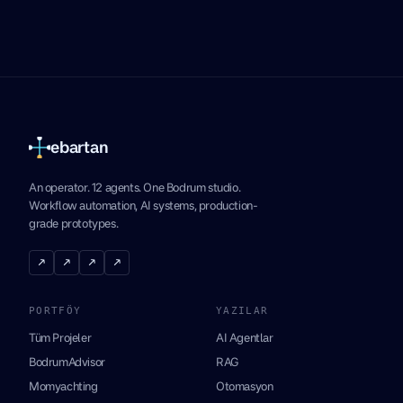
ebartan
An operator. 12 agents. One Bodrum studio.
Workflow automation, AI systems, production-
grade prototypes.
↗
↗
↗
↗
PORTFÖY
YAZILAR
Tüm Projeler
AI Agentlar
BodrumAdvisor
RAG
Momyachting
Otomasyon