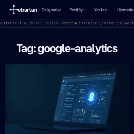
ebartan
Çalışmalar
Portföy
Yazılar
Hizmetle
Sistemleri & Kalıcı Bellek Uzmanı
Sistemler Çevrimiçi
Upwor
Tag: google-analytics