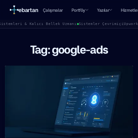
ebartan
Çalışmalar
Portföy
Yazılar
Hizmetle
Sistemleri & Kalıcı Bellek Uzmanı
Sistemler Çevrimiçi
Upwor
Tag: google-ads