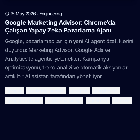
15 May 2026
·
Engineering
Google Marketing Advisor: Chrome'da
Çalışan Yapay Zeka Pazarlama Ajanı
Google, pazarlamacılar için yeni AI agent özelliklerini
duyurdu: Marketing Advisor, Google Ads ve
Analytics'te agentic yetenekler. Kampanya
optimizasyonu, trend analizi ve otomatik aksiyonlar
artık bir AI asistan tarafından yönetiliyor.
google
marketing-advisor
ai-agent
google-ads
google-analytics
digital-marketing
agentic-ai
chrome