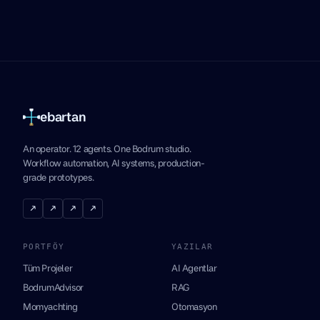
ebartan
An operator. 12 agents. One Bodrum studio.
Workflow automation, AI systems, production-
grade prototypes.
↗
↗
↗
↗
PORTFÖY
YAZILAR
Tüm Projeler
AI Agentlar
BodrumAdvisor
RAG
Momyachting
Otomasyon