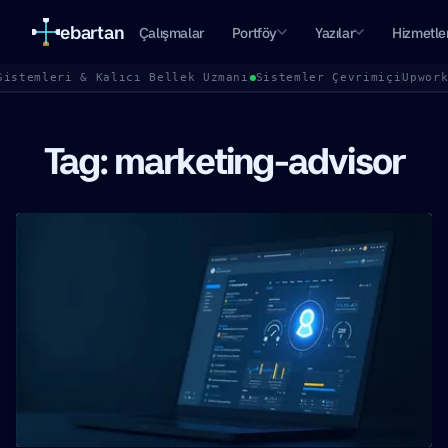
ebartan
Çalışmalar
Portföy
Yazılar
Hizmetle
Sistemleri & Kalıcı Bellek Uzmanı
Sistemler Çevrimiçi
Upwor
Tag: marketing-advisor