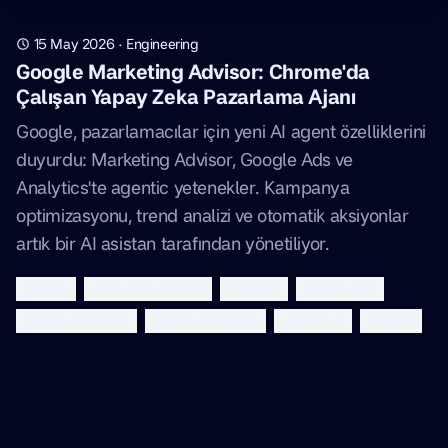
15 May 2026
·
Engineering
Google Marketing Advisor: Chrome'da
Çalışan Yapay Zeka Pazarlama Ajanı
Google, pazarlamacılar için yeni AI agent özelliklerini
duyurdu: Marketing Advisor, Google Ads ve
Analytics'te agentic yetenekler. Kampanya
optimizasyonu, trend analizi ve otomatik aksiyonlar
artık bir AI asistan tarafından yönetiliyor.
google
marketing-advisor
ai-agent
google-ads
google-analytics
digital-marketing
agentic-ai
chrome