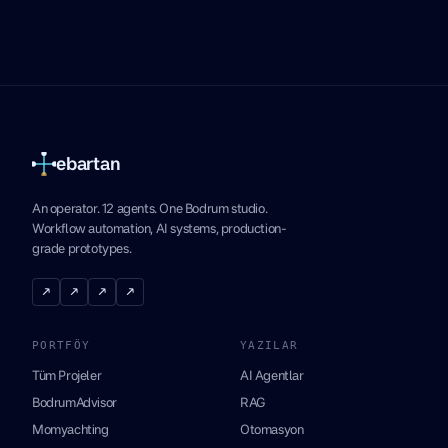
ebartan
An operator. 12 agents. One Bodrum studio.
Workflow automation, AI systems, production-
grade prototypes.
↗
↗
↗
↗
PORTFÖY
YAZILAR
Tüm Projeler
AI Agentlar
BodrumAdvisor
RAG
Momyachting
Otomasyon