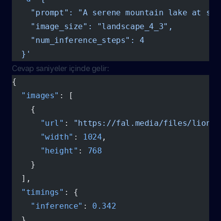
    "prompt": "A serene mountain lake at sun
    "image_size": "landscape_4_3",
    "num_inference_steps": 4
  }'
Cevap saniyeler içinde gelir:
{
  "images"
: [
    {
      "url"
: 
"https://fal.media/files/lion-m
      "width"
: 
1024
,
      "height"
: 
768
    }
  ],
  "timings"
: {
    "inference"
: 
0.342
  }