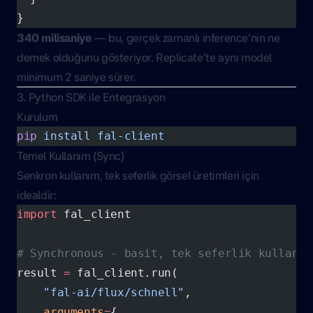
}
340 milisaniye
— bu, gerçek zamanlı inference’nin ne
demek olduğunu gösteriyor. Replicate’te aynı model
minimum 2 saniye sürer.
3. Python SDK ile Entegrasyon
Kurulum
pip
 install
 fal-client
Temel Kullanım (Sync)
Senkron kullanım, tek seferlik görsel üretimleri için
idealdir:
import
 fal_client
# Synchronous - basit, tek seferlik kullanım
result 
=
 fal_client.run(
    "fal-ai/flux/schnell"
,
    arguments
=
{