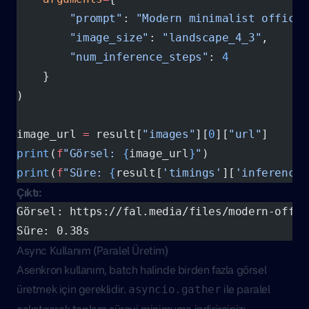
        "prompt"
: 
"Modern minimalist office 
        "image_size"
: 
"landscape_4_3"
,
        "num_inference_steps"
: 
4
    }
)
image_url 
=
 result[
"images"
][
0
][
"url"
]
print
(
f
"Görsel: 
{
image_url
}
"
)
print
(
f
"Süre: 
{
result[
'timings'
][
'inference'
Çıktı:
Görsel: https://fal.media/files/modern-offic
Süre: 0.38s
Async Kullanım (Paralel Üretim)
Asenkron kullanım, batch halinde birden fazla görsel
üretmek için gereklidir.
ile paralel
asyncio.gather