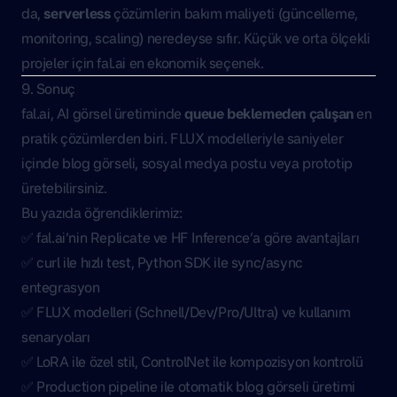
da,
serverless
çözümlerin bakım maliyeti (güncelleme,
monitoring, scaling) neredeyse sıfır. Küçük ve orta ölçekli
projeler için fal.ai en ekonomik seçenek.
9. Sonuç
fal.ai, AI görsel üretiminde
queue beklemeden çalışan
en
pratik çözümlerden biri. FLUX modelleriyle saniyeler
içinde blog görseli, sosyal medya postu veya prototip
üretebilirsiniz.
Bu yazıda öğrendiklerimiz:
✅ fal.ai’nin Replicate ve HF Inference’a göre avantajları
✅ curl ile hızlı test, Python SDK ile sync/async
entegrasyon
✅ FLUX modelleri (Schnell/Dev/Pro/Ultra) ve kullanım
senaryoları
✅ LoRA ile özel stil, ControlNet ile kompozisyon kontrolü
✅ Production pipeline ile otomatik blog görseli üretimi