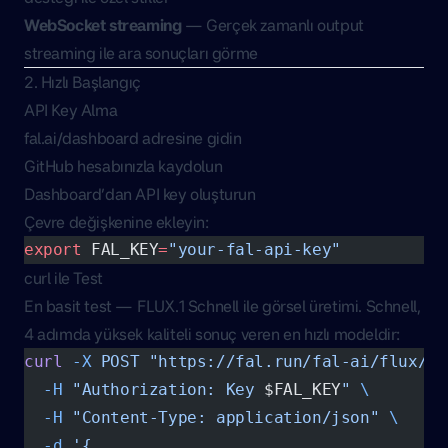
WebSocket streaming
— Gerçek zamanlı output
streaming ile ara sonuçları görme
2. Hızlı Başlangıç
API Key Alma
fal.ai/dashboard
adresine gidin
GitHub hesabınızla kaydolun
Dashboard’dan API key oluşturun
Çevre değişkenine ekleyin:
export
 FAL_KEY
=
"your-fal-api-key"
curl ile Test
En basit test — FLUX.1 Schnell ile görsel üretimi. Schnell,
4 adımda yüksek kaliteli sonuç veren en hızlı modeldir:
curl
 -X
 POST
 "https://fal.run/fal-ai/flux/sc
  -H
 "Authorization: Key 
$FAL_KEY
"
 \
  -H
 "Content-Type: application/json"
 \
  -d
 '{