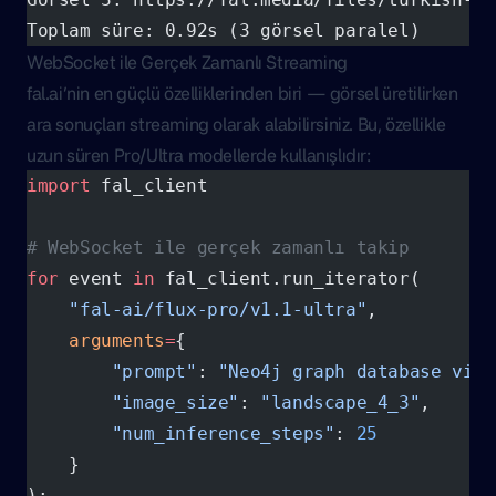
Toplam süre: 0.92s (3 görsel paralel)
WebSocket ile Gerçek Zamanlı Streaming
fal.ai’nin en güçlü özelliklerinden biri — görsel üretilirken
ara sonuçları streaming olarak alabilirsiniz. Bu, özellikle
uzun süren Pro/Ultra modellerde kullanışlıdır:
import
 fal_client
# WebSocket ile gerçek zamanlı takip
for
 event 
in
 fal_client.run_iterator(
    "fal-ai/flux-pro/v1.1-ultra"
,
    arguments
=
{
        "prompt"
: 
"Neo4j graph database visu
        "image_size"
: 
"landscape_4_3"
,
        "num_inference_steps"
: 
25
    }
):