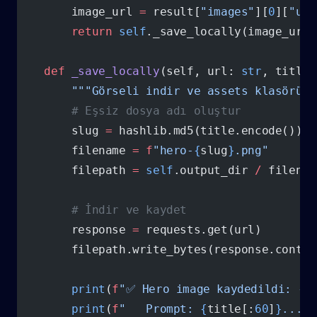
        image_url 
=
 result[
"images"
][
0
][
"url
        return
 self
._save_locally(image_url,
    def
 _save_locally
(self, url: 
str
, title:
        """Görseli indir ve assets klasörüne
        # Eşsiz dosya adı oluştur
        slug 
=
 hashlib.md5(title.encode()).h
        filename 
=
 f
"hero-
{
slug
}
.png"
        filepath 
=
 self
.output_dir 
/
 filenam
        # İndir ve kaydet
        response 
=
 requests.get(url)
        filepath.write_bytes(response.conten
        print
(
f
"✅ Hero image kaydedildi: 
{
f
        print
(
f
"   Prompt: 
{
title[:
60
]
}
..."
)