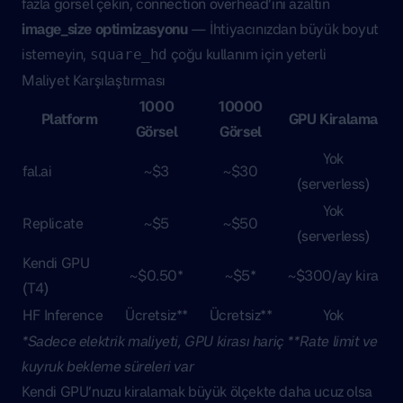
fazla görsel çekin, connection overhead’ini azaltın
image_size optimizasyonu
— İhtiyacınızdan büyük boyut
istemeyin,
çoğu kullanım için yeterli
square_hd
Maliyet Karşılaştırması
1000
10000
Platform
GPU Kiralama
Görsel
Görsel
Yok
fal.ai
~$3
~$30
(serverless)
Yok
Replicate
~$5
~$50
(serverless)
Kendi GPU
~$0.50*
~$5*
~$300/ay kira
(T4)
HF Inference
Ücretsiz**
Ücretsiz**
Yok
*Sadece elektrik maliyeti, GPU kirası hariç
**Rate limit ve
kuyruk bekleme süreleri var
Kendi GPU’nuzu kiralamak büyük ölçekte daha ucuz olsa