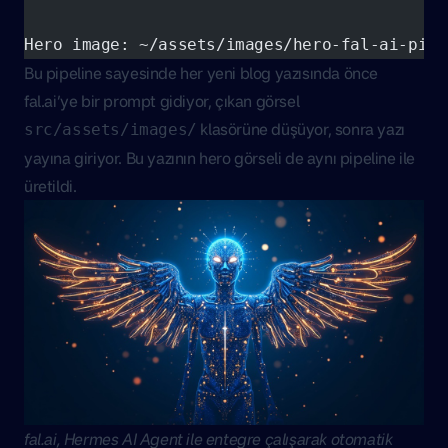
Hero image: ~/assets/images/hero-fal-ai-pipe
Bu pipeline sayesinde her yeni blog yazısında önce
fal.ai’ye bir prompt gidiyor, çıkan görsel
klasörüne düşüyor, sonra yazı
src/assets/images/
yayına giriyor. Bu yazının hero görseli de aynı pipeline ile
üretildi.
fal.ai, Hermes AI Agent ile entegre çalışarak otomatik