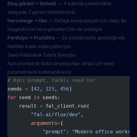
Blog görseli → Schnell
— 4 adımda yeterli kalite,
saniyede 3 görsel üretebilirsiniz
Hero image → Dev
— Detaylı kompozisyon için ideal. Bu
blogdaki tüm hero görselleri Dev ile üretiliyor
Portfolyo → Pro/Ultra
— En yüksek kalite gerektiğinde,
özellikle basılı materyaller için
Seed Kullanarak Tutarlı Sonuçlar
Aynı prompt ile farklı varyasyonlar almak için seed
parametresini kullanabilirsiniz:
# Aynı prompt, farklı seed'ler
seeds 
=
 [
42
, 
123
, 
456
]
for
 seed 
in
 seeds:
    result 
=
 fal_client.run(
        "fal-ai/flux/dev"
,
        arguments
=
{
            "prompt"
: 
"Modern office workspa