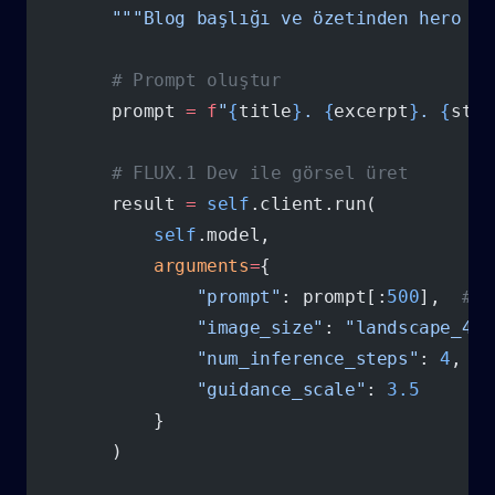
        """Blog başlığı ve özetinden hero im
        # Prompt oluştur
        prompt 
=
 f
"
{
title
}
. 
{
excerpt
}
. 
{
styl
        # FLUX.1 Dev ile görsel üret
        result 
=
 self
.client.run(
            self
.model,
            arguments
=
{
                "prompt"
: prompt[:
500
],  
# T
                "image_size"
: 
"landscape_4_3
                "num_inference_steps"
: 
4
,
                "guidance_scale"
: 
3.5
            }
        )