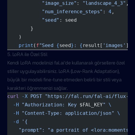
            "image_size"
: 
"landscape_4_3"
,
            "num_inference_steps"
: 
4
,
            "seed"
: seed
        }
    )
    print
(
f
"Seed 
{
seed
}
: 
{
result[
'images'
][
0
5. LoRA ile Özel Stil
Kendi LoRA modelinizi fal.ai’de kullanarak görsellere özel
stiller uygulayabilirsiniz. LoRA (Low-Rank Adaptation),
büyük bir modeli fine-tune etmeden belirli bir stili veya
karakteri öğrenmenizi sağlar.
curl
 -X
 POST
 "https://fal.run/fal-ai/flux-lo
  -H
 "Authorization: Key 
$FAL_KEY
"
 \
  -H
 "Content-Type: application/json"
 \
  -d
 '{
    "prompt": "a portrait of <lora:moments-p