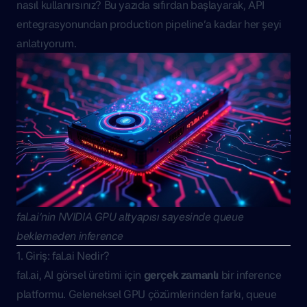
nasıl kullanırsınız? Bu yazıda sıfırdan başlayarak, API
entegrasyonundan production pipeline’a kadar her şeyi
anlatıyorum.
fal.ai’nin NVIDIA GPU altyapısı sayesinde queue
beklemeden inference
1. Giriş: fal.ai Nedir?
fal.ai
, AI görsel üretimi için
gerçek zamanlı
bir inference
platformu. Geleneksel GPU çözümlerinden farkı, queue