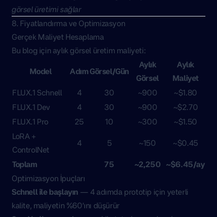
görsel üretimi sağlar
8. Fiyatlandırma ve Optimizasyon
Gerçek Maliyet Hesaplama
Bu blog için aylık görsel üretim maliyeti:
Aylık
Aylık
Model
Adım
Görsel/Gün
Görsel
Maliyet
FLUX.1 Schnell
4
30
~900
~$1.80
FLUX.1 Dev
4
30
~900
~$2.70
FLUX.1 Pro
25
10
~300
~$1.50
LoRA +
4
5
~150
~$0.45
ControlNet
Toplam
75
~2,250
~$6.45/ay
Optimizasyon İpuçları
Schnell ile başlayın
— 4 adımda prototip için yeterli
kalite, maliyetin %60’ını düşürür