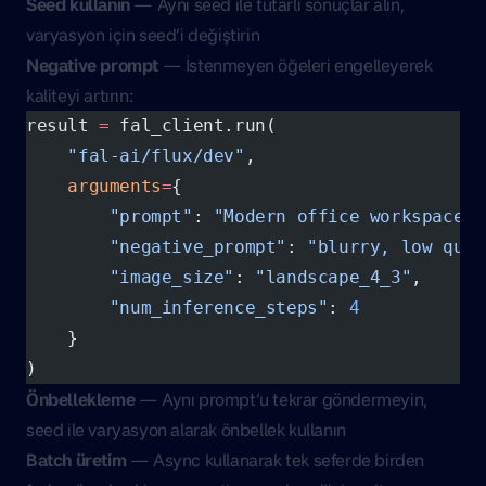
Seed kullanın
— Aynı seed ile tutarlı sonuçlar alın,
varyasyon için seed’i değiştirin
Negative prompt
— İstenmeyen öğeleri engelleyerek
kaliteyi artırın:
result 
=
 fal_client.run(
    "fal-ai/flux/dev"
,
    arguments
=
{
        "prompt"
: 
"Modern office workspace, 
        "negative_prompt"
: 
"blurry, low qual
        "image_size"
: 
"landscape_4_3"
,
        "num_inference_steps"
: 
4
    }
)
Önbellekleme
— Aynı prompt’u tekrar göndermeyin,
seed ile varyasyon alarak önbellek kullanın
Batch üretim
— Async kullanarak tek seferde birden