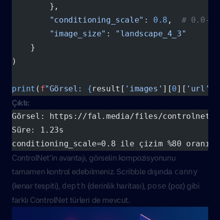
        },
        "conditioning_scale"
: 
0.8
,  
# 0.0-1.
        "image_size"
: 
"landscape_4_3"
    }
)
print
(
f
"Görsel: 
{
result[
'images'
][
0
][
'url'
]
}
Çıktı:
Görsel: https://fal.media/files/controlnet-h
Süre: 1.23s
conditioning_scale=0.8 ile çizim %80 oranınd
ControlNet’in avantajı, görselin kompozisyonunu
tamamen kontrol edebilmeniz. Scribble dışında
canny
(kenar tespiti),
(derinlik haritası),
(poz) gibi
depth
pose
farklı ControlNet türleri de mevcut.