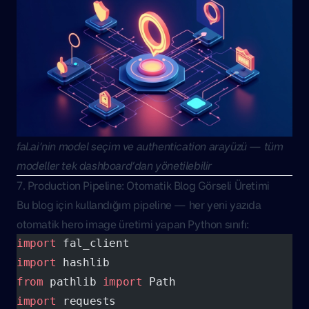
fal.ai’nin model seçim ve authentication arayüzü — tüm
modeller tek dashboard’dan yönetilebilir
7. Production Pipeline: Otomatik Blog Görseli Üretimi
Bu blog için kullandığım pipeline — her yeni yazıda
otomatik hero image üretimi yapan Python sınıfı:
import
 fal_client
import
 hashlib
from
 pathlib 
import
 Path
import
 requests