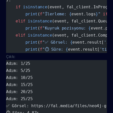
    if
 isinstance
(event, fal_client.InProgre
        print
(
f
"İlerleme: 
{
event.logs
}
"
 if
 e
    elif
 isinstance
(event, fal_client.Queued
        print
(
f
"Kuyruk pozisyonu: 
{
event.pos
    elif
 isinstance
(event, fal_client.Comple
        print
(
f
"✅ Görsel: 
{
event.result[
'im
        print
(
f
"⏱ Süre: 
{
event.result[
'timi
Çıktı:
Adım: 1/25
Adım: 5/25
Adım: 10/25
Adım: 15/25
Adım: 20/25
Adım: 25/25
✅ Görsel: https://fal.media/files/neo4j-gra
⏱ Süre: 4.87s