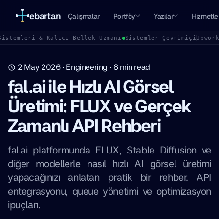
ebartan
Çalışmalar
Portföy
Yazılar
Hizmetle
Sistemleri & Kalıcı Bellek Uzmanı
Sistemler Çevrimiçi
Upwor
2 May 2026
·
Engineering
·
8
min read
fal.ai ile Hızlı AI Görsel
Üretimi: FLUX ve Gerçek
Zamanlı API Rehberi
fal.ai platformunda FLUX, Stable Diffusion ve
diğer modellerle nasıl hızlı AI görsel üretimi
yapacağınızı anlatan pratik bir rehber. API
entegrasyonu, queue yönetimi ve optimizasyon
ipuçları.