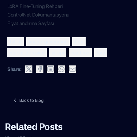
LoRA Fine-Tuning Rehberi
ControlNet Dokümantasyonu
Fiyatlandırma Sayfası
fal-ai
image-generation
flux
stable-diffusion
ai-api
realtime
lora
Share:
Back to Blog
Related Posts