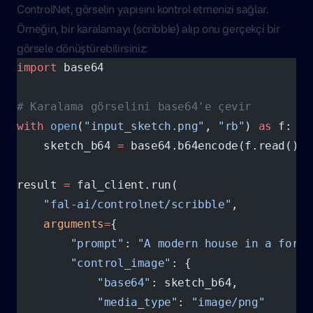
ControlNet, görselin yapısını kontrol etmenizi sağlar.
Örneğin, bir karalamayı (scribble) alıp onu gerçekçi bir
görsele dönüştürebilirsiniz:
import
 base64
# Karalama görselini base64'e çevir
with
 open
(
"input_sketch.png"
, 
"rb"
) 
as
 f:
    sketch_b64 
=
 base64.b64encode(f.read()).
result 
=
 fal_client.run(
    "fal-ai/controlnet/scribble"
,
    arguments
=
{
        "prompt"
: 
"A modern house in a fores
        "control_image"
: {
            "base64"
: sketch_b64,
            "media_type"
: 
"image/png"