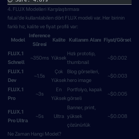
4. FLUX Modelleri Karşılaştırması
fal.ai’de kullanılabilen dört FLUX modeli var. Her birinin
farklı hız, kalite ve fiyat profili var:
Inference
Model
Kalite
Kullanım Alanı
Fiyat/Görsel
Süresi
FLUX.1
Hızlı prototip,
~350ms
Yüksek
~$0.002
Schnell
thumbnail
FLUX.1
Çok
Blog görselleri,
~1.5s
~$0.003
Dev
Yüksek
hero image
FLUX.1
En
Portfolyo, kapak
~3s
~$0.005
Pro
Yüksek
görseli
Banner, print,
FLUX.1
~5s
Ultra
yüksek
~$0.008
Pro Ultra
çözünürlük
Ne Zaman Hangi Model?