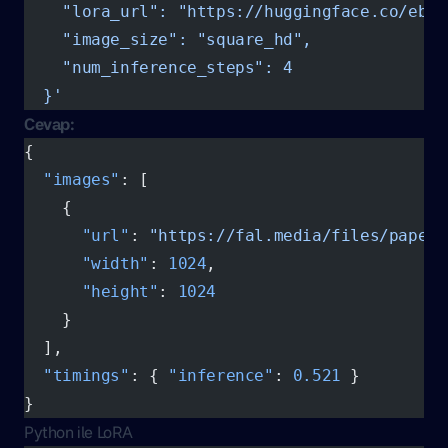
    "lora_url": "https://huggingface.co/ebar
    "image_size": "square_hd",
    "num_inference_steps": 4
  }'
Cevap:
{
  "images"
: [
    {
      "url"
: 
"https://fal.media/files/paperc
      "width"
: 
1024
,
      "height"
: 
1024
    }
  ],
  "timings"
: { 
"inference"
: 
0.521
 }
}
Python ile LoRA