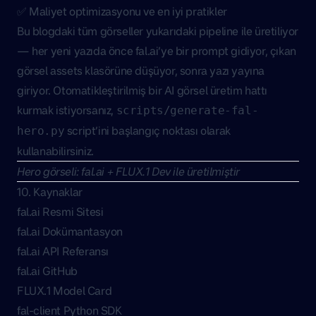
✅ Maliyet optimizasyonu ve en iyi pratikler
Bu blogdaki tüm görseller yukarıdaki pipeline ile üretiliyor
— her yeni yazıda önce fal.ai’ye bir prompt gidiyor, çıkan
görsel assets klasörüne düşüyor, sonra yazı yayına
giriyor. Otomatikleştirilmiş bir AI görsel üretim hattı
kurmak istiyorsanız,
scripts/generate-fal-
script’ini başlangıç noktası olarak
hero.py
kullanabilirsiniz.
Hero görseli: fal.ai + FLUX.1 Dev ile üretilmiştir
10. Kaynaklar
fal.ai Resmi Sitesi
fal.ai Dokümantasyon
fal.ai API Referansı
fal.ai GitHub
FLUX.1 Model Card
fal-client Python SDK