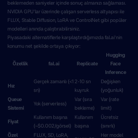
beklemeden saniyeler içinde sonuç almanızı sağlaması.
NVIDIA GPU’lar üzerinde çalışan serverless altyapısı ile
FLUX, Stable Diffusion, LoRA ve ControlNet gibi popüler
modelleri anında çalıştırabilirsiniz.
Piyasadaki alternatiflerle karşılaştırdığımızda fal.ai’nin
konumu net şekilde ortaya çıkıyor:
Hugging
Özellik
fal.ai
Replicate
Face
Inference
Gerçek zamanlı (<1
2-10 sn
Değişken
Hız
sn)
kuyruk
(yoğunluk)
Queue
Var (sıra
Var (rate
Yok (serverless)
Sistemi
bekleme)
limit)
Kullanım başına
Kullanım
Ücretsiz
Fiyat
(~$0.002/görsel)
başına
(sınırlı)
Özel
FLUX, SD, LoRA,
Her model