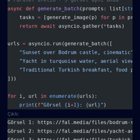
async
 def
 generate_batch
(prompts: list[
str
])
    tasks 
=
 [generate_image(p) 
for
 p 
in
 prom
    return
 await
 asyncio.gather(
*
tasks)
urls 
=
 asyncio.run(generate_batch([
    "Sunset over Bodrum castle, cinematic"
,
    "Yacht in turquoise water, aerial view"
,
    "Traditional Turkish breakfast, food pho
]))
for
 i, url 
in
 enumerate
(urls):
    print
(
f
"Görsel 
{
i
+
1}
: 
{
url
}
"
)
Çıktı:
Görsel 1: https://fal.media/files/bodrum-sun
Görsel 2: https://fal.media/files/yacht-aeri
Görsel 3: https://fal.media/files/turkish-br