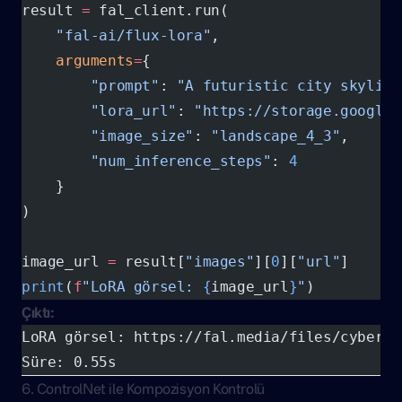
result 
=
 fal_client.run(
    "fal-ai/flux-lora"
,
    arguments
=
{
        "prompt"
: 
"A futuristic city skyline
        "lora_url"
: 
"https://storage.googlea
        "image_size"
: 
"landscape_4_3"
,
        "num_inference_steps"
: 
4
    }
)
image_url 
=
 result[
"images"
][
0
][
"url"
]
print
(
f
"LoRA görsel: 
{
image_url
}
"
)
Çıktı:
LoRA görsel: https://fal.media/files/cyberpu
Süre: 0.55s
6. ControlNet ile Kompozisyon Kontrolü