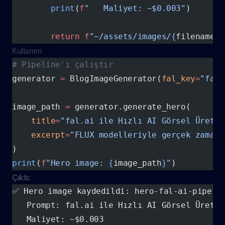
        print
(
f
"   Maliyet: ~$0.003"
)
        return
 f
"~/assets/images/
{
filename
}
"
Kullanım
# Pipeline'ı çalıştır
generator 
=
 BlogImageGenerator(
fal_key
=
"fal-
image_path 
=
 generator.generate_hero(
    title
=
"fal.ai ile Hızlı AI Görsel Üretim
    excerpt
=
"FLUX modelleriyle gerçek zamanl
)
print
(
f
"Hero image: 
{
image_path
}
"
)
Çıktı:
✅ Hero image kaydedildi: hero-fal-ai-pipeli
   Prompt: fal.ai ile Hızlı AI Görsel Üretim
   Maliyet: ~$0.003