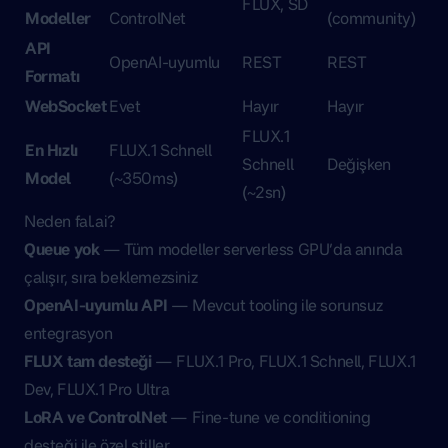
FLUX, SD
Modeller
ControlNet
(community)
API
OpenAI-uyumlu
REST
REST
Formatı
WebSocket
Evet
Hayır
Hayır
FLUX.1
En Hızlı
FLUX.1 Schnell
Schnell
Değişken
Model
(~350ms)
(~2sn)
Neden fal.ai?
Queue yok
— Tüm modeller serverless GPU’da anında
çalışır, sıra beklemezsiniz
OpenAI-uyumlu API
— Mevcut tooling ile sorunsuz
entegrasyon
FLUX tam desteği
— FLUX.1 Pro, FLUX.1 Schnell, FLUX.1
Dev, FLUX.1 Pro Ultra
LoRA ve ControlNet
— Fine-tune ve conditioning
desteği ile özel stiller