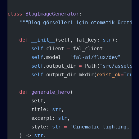
class
 BlogImageGenerator
:
    """Blog görselleri için otomatik üretim 
    def
 __init__
(self, fal_key: 
str
):
        self
.client 
=
 fal_client
        self
.model 
=
 "fal-ai/flux/dev"
        self
.output_dir 
=
 Path(
"src/assets/i
        self
.output_dir.mkdir(
exist_ok
=
True
)
    def
 generate_hero
(
        self,
        title: 
str
,
        excerpt: 
str
,
        style: 
str
 =
 "Cinematic lighting, pr
    ) -> 
str
: