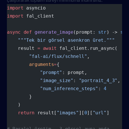
çalıştırarak toplam süreyi minimuma indirirsiniz:
import
 asyncio
import
 fal_client
async
 def
 generate_image
(prompt: 
str
) -> 
str
    """Tek bir görsel asenkron üret."""
    result 
=
 await
 fal_client.run_async(
        "fal-ai/flux/schnell"
,
        arguments
=
{
            "prompt"
: prompt,
            "image_size"
: 
"portrait_4_3"
,
            "num_inference_steps"
: 
4
        }
    )
    return
 result[
"images"
][
0
][
"url"
]
# Paralel üretim - 3 görsel aynı anda