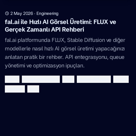
2 May 2026
·
Engineering
fal.ai ile Hızlı AI Görsel Üretimi: FLUX ve
Gerçek Zamanlı API Rehberi
fal.ai platformunda FLUX, Stable Diffusion ve diğer
modellerle nasıl hızlı AI görsel üretimi yapacağınızı
anlatan pratik bir rehber. API entegrasyonu, queue
yönetimi ve optimizasyon ipuçları.
fal-ai
image-generation
flux
stable-diffusion
ai-api
realtime
lora