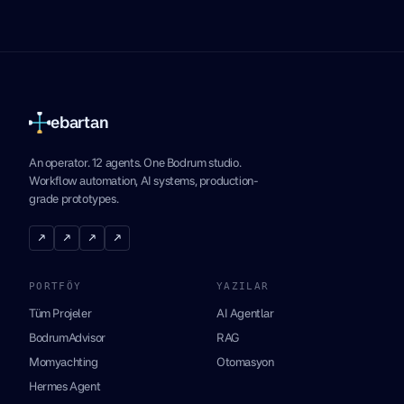
ebartan
An operator. 12 agents. One Bodrum studio.
Workflow automation, AI systems, production-
grade prototypes.
↗
↗
↗
↗
PORTFÖY
YAZILAR
Tüm Projeler
AI Agentlar
BodrumAdvisor
RAG
Momyachting
Otomasyon
Hermes Agent