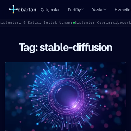
ebartan
Çalışmalar
Portföy
Yazılar
Hizmetle
Sistemleri & Kalıcı Bellek Uzmanı
Sistemler Çevrimiçi
Upwor
Tag: stable-diffusion