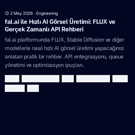
2 May 2026
·
Engineering
fal.ai ile Hızlı AI Görsel Üretimi: FLUX ve
Gerçek Zamanlı API Rehberi
fal.ai platformunda FLUX, Stable Diffusion ve diğer
modellerle nasıl hızlı AI görsel üretimi yapacağınızı
anlatan pratik bir rehber. API entegrasyonu, queue
yönetimi ve optimizasyon ipuçları.
fal-ai
image-generation
flux
stable-diffusion
ai-api
realtime
lora