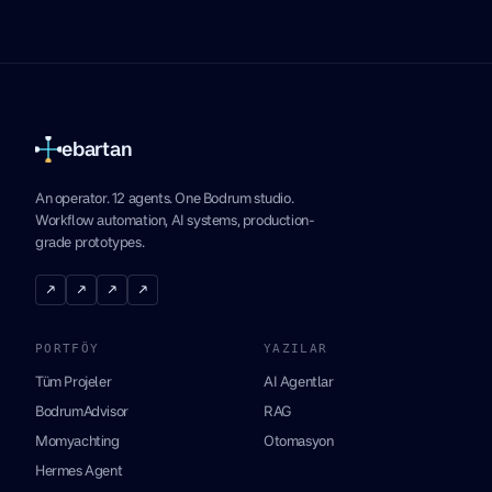
ebartan
An operator. 12 agents. One Bodrum studio.
Workflow automation, AI systems, production-
grade prototypes.
↗
↗
↗
↗
PORTFÖY
YAZILAR
Tüm Projeler
AI Agentlar
BodrumAdvisor
RAG
Momyachting
Otomasyon
Hermes Agent