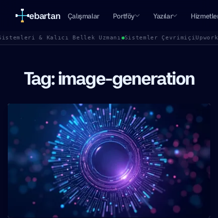
ebartan
Çalışmalar
Portföy
Yazılar
Hizmetle
Sistemleri & Kalıcı Bellek Uzmanı
Sistemler Çevrimiçi
Upwor
Tag: image-generation