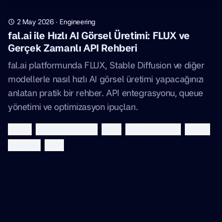
2 May 2026
·
Engineering
fal.ai ile Hızlı AI Görsel Üretimi: FLUX ve
Gerçek Zamanlı API Rehberi
fal.ai platformunda FLUX, Stable Diffusion ve diğer
modellerle nasıl hızlı AI görsel üretimi yapacağınızı
anlatan pratik bir rehber. API entegrasyonu, queue
yönetimi ve optimizasyon ipuçları.
fal-ai
image-generation
flux
stable-diffusion
ai-api
realtime
lora