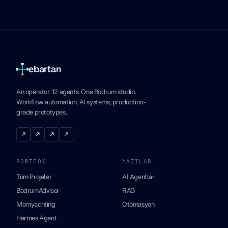
ebartan
An operator. 12 agents. One Bodrum studio.
Workflow automation, AI systems, production-
grade prototypes.
↗
↗
↗
↗
PORTFÖY
YAZILAR
Tüm Projeler
AI Agentlar
BodrumAdvisor
RAG
Momyachting
Otomasyon
Hermes Agent