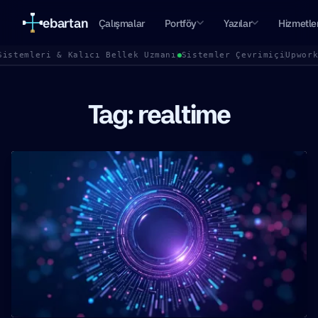
ebartan
Çalışmalar
Portföy
Yazılar
Hizmetle
Sistemleri & Kalıcı Bellek Uzmanı
Sistemler Çevrimiçi
Upwor
Tag: realtime