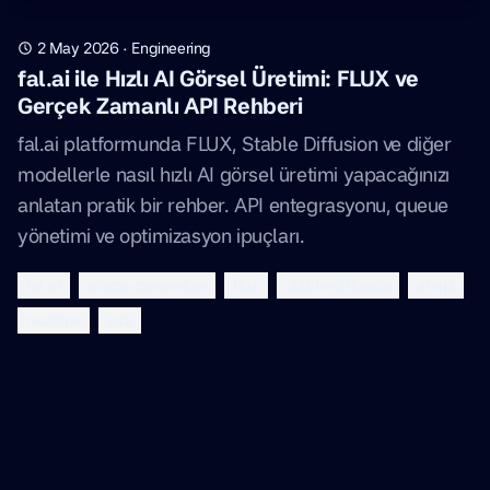
2 May 2026
·
Engineering
fal.ai ile Hızlı AI Görsel Üretimi: FLUX ve
Gerçek Zamanlı API Rehberi
fal.ai platformunda FLUX, Stable Diffusion ve diğer
modellerle nasıl hızlı AI görsel üretimi yapacağınızı
anlatan pratik bir rehber. API entegrasyonu, queue
yönetimi ve optimizasyon ipuçları.
fal-ai
image-generation
flux
stable-diffusion
ai-api
realtime
lora