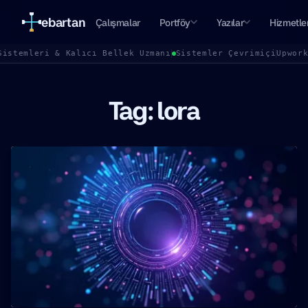
ebartan
Çalışmalar
Portföy
Yazılar
Hizmetle
Sistemleri & Kalıcı Bellek Uzmanı
Sistemler Çevrimiçi
Upwor
Tag: lora