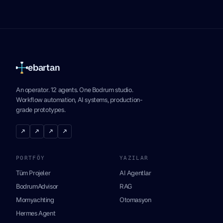
ebartan
An operator. 12 agents. One Bodrum studio.
Workflow automation, AI systems, production-
grade prototypes.
↗
↗
↗
↗
PORTFÖY
YAZILAR
Tüm Projeler
AI Agentlar
BodrumAdvisor
RAG
Momyachting
Otomasyon
Hermes Agent